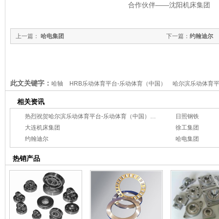
合作伙伴——沈阳机床集团
上一篇：
哈电集团
下一篇：
约翰迪尔
此文关键字：
哈轴
HRB乐动体育平台-乐动体育（中国）
哈尔滨乐动体育平
相关资讯
热烈祝贺哈尔滨乐动体育平台-乐动体育（中国）制造有限公司暨哈尔滨乐动体育平台-乐动体育（中国）集团济南销售有限公司2013年山东区二级经销商会议圆满闭幕！
日照钢铁
大连机床集团
徐工集团
约翰迪尔
哈电集团
热销产品