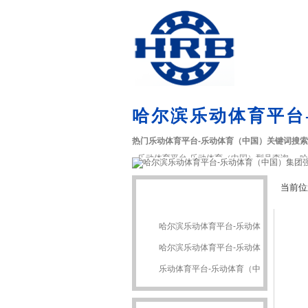
哈尔滨乐动体育平台
哈尔滨乐动体育平台-乐
热门乐动体育平台-乐动体育（中国）关键词搜
乐动体育平台-乐动体育（中国）型号查询
哈
哈轴首页
乐动体育平台-乐动体育
山东哈尔滨乐动体育平台-乐动体育（中国）批
当前位
乐动体育平台-乐动体育（中国）解决
关于哈轴
乐动体育平台-乐动体育（中国）资讯
哈尔滨乐动体育平台-乐动体
联系哈轴
育（中国）集团简介
哈尔滨乐动体育平台-乐动体
育（中国）集团销售有限公
乐动体育平台-乐动体育（中
司
国）