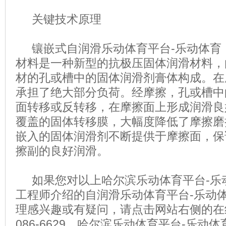
关键技术原理
镶嵌式自润滑乐动体育平台-乐动体育
材料是一种新型的抗极压固体润滑材料，
材的孔或槽中的固体润滑剂膏体构成。在
承担了绝大部分负荷。经摩擦，孔或槽中
面转移或反转移，在摩擦面上形成润滑良
覆盖的固体转移膜，大幅度降低了摩擦磨
嵌入的固体润滑剂不断提供于摩擦面，保
擦副的良好润滑。
如果您对以上哈尔滨乐动体育平台-乐
工程师介绍的自润滑乐动体育平台-乐动
理感兴趣或有疑问，请点击网站右侧的在线
086-6629，哈尔滨乐动体育平台-乐动