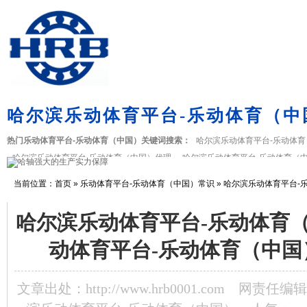
哈尔滨乐动体育平台-乐动体育（中
哈尔滨乐动体育平台-乐动体育（中国）—国
热门乐动体育平台-乐动体育（中国）关键词搜索：
哈尔滨乐动体育平台-乐动体
哈尔滨乐动体育平台-乐动体育（中国）代理
哈尔滨乐动体育平台-乐动体育（
哈轴首页
乐动体育平台-乐动体育（中国）产品展示
哈尔滨乐动体育平台-乐动体育（中国）厂
哈尔滨乐动体育平台-乐动体育（中
当前位置：
首页
»
乐动体育平台-乐动体育（中国）常识
»
哈尔滨乐动体育平台-
乐动体育平台-乐动体育（中国）解决方案
关于哈轴
资质荣
乐动体育平台-乐动体育（中国）资讯
乐动体育平台-乐动体育（
哈尔滨乐动体育平台-乐动体育（
联系哈轴
动体育平台-乐动体育（中国
文章出处：http://www.hrb0001.com
网责任编辑