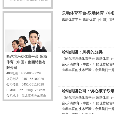
动体育（中国）
乐动体育平台-乐动体育（中
公司小编学习一下
乐动体育平台-乐动体育（中国）零
联系哈轴
哈轴集团：风机的分类
哈尔滨乐动体育平台-乐动
【哈尔滨乐动体育平台-乐动体育（
体育（中国）集团销售有
台-乐动体育（中国）厂的现货销售
限公司
有着丰富的技术经验，今天我们一
400电话：
400-086-6629
公司电话：0451-55100929
公司传真：
0451-55119628
E-MAIL：
hz1950@126.com
哈轴集团公司：调心滚子乐动
公司地址：
黑龙江省哈尔滨市
【哈尔滨乐动体育平台-乐动体育（
公滨路353号
台-乐动体育（中国）厂的现货销售
有着丰富的技术经验，今天我们一起