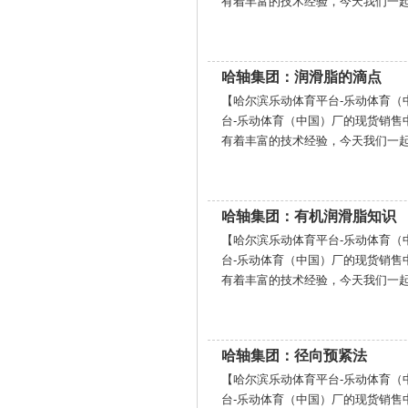
有着丰富的技术经验，今天我们一
哈轴集团：润滑脂的滴点
【哈尔滨乐动体育平台-乐动体育（
台-乐动体育（中国）厂的现货销售
有着丰富的技术经验，今天我们一
哈轴集团：有机润滑脂知识
【哈尔滨乐动体育平台-乐动体育（
台-乐动体育（中国）厂的现货销售
有着丰富的技术经验，今天我们一
哈轴集团：径向预紧法
【哈尔滨乐动体育平台-乐动体育（
台-乐动体育（中国）厂的现货销售