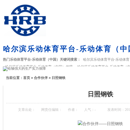
哈尔滨乐动体育平台-乐动体育（中
哈尔滨乐动体育平台-乐动体育（中国）—国
热门乐动体育平台-乐动体育（中国）关键词搜索：
哈尔滨乐动体育平台-乐动体
哈尔滨乐动体育平台-乐动体育（中国）代理
哈尔滨乐动体育平台-乐动体育（
哈轴首页
乐动体育平台-乐动体育（中国）产品展示
哈尔滨乐动体育平台-乐动体育（中国）厂
哈尔滨乐动体育平台-乐动体育（中
当前位置：
首页
»
合作伙伴
»
日照钢铁
乐动体育平台-乐动体育（中国）解决方案
关于哈轴
资质荣
乐动体育平台-乐动体育（中国）资讯
乐动体育平台-乐动体育（
日照钢铁
联系哈轴
文章出处：
网责任编辑：
作者：
人气：
-
发表时间：2013-1