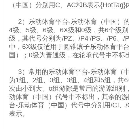
（中国）分别用C、AC和B表示{HotTa
2）乐动体育平台-乐动体育（中国）的
4级、5级、6级、6X级和0级，共6个级
级，其代号分别为/PZ、/P4‘/PS、/P6、
中，6X级仅适用于圆锥滚子乐动体育平台
国）；0级为普通级，在轮承代号中不标
3）常用的乐动体育平台-乐动体育（
为1组、2组、0组、3组、4组和5组，共
次由小到大。o组游隙是常用的游隙组别
动体育（中国）代号中不标出，其余的游
台-乐动体育（中国）代号中分别用/CI、/CZ
表示。