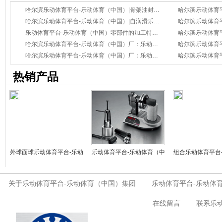
哈尔滨乐动体育平台-乐动体育（中国）|骨架油封的那些事儿
哈尔滨乐动体育平台-乐动体育（中国）|自润滑乐动体育平台-乐动体育（中国）工艺与原理
乐动体育平台-乐动体育（中国）零部件的加工特点来跟哈尔滨乐动体育平台-乐动体育（中国）集团公司小编学习一下
哈尔滨乐动体育平台-乐动体育（中国）厂：乐动体育平台-乐动体育（中国）常规检查的准备工作
哈尔滨乐动体育平台-乐动体育（中国）厂：乐动体育平台-乐动体育（中国）外观质量检查
热销产品
外球面球乐动体育平台-乐动
乐动体育平台-乐动体育（中
组合乐动体育平台
体育（中国）
国）智能加热器
（中国）
关于乐动体育平台-乐动体育（中国）集团
乐动体育平台-乐动体
在线留言
联系乐