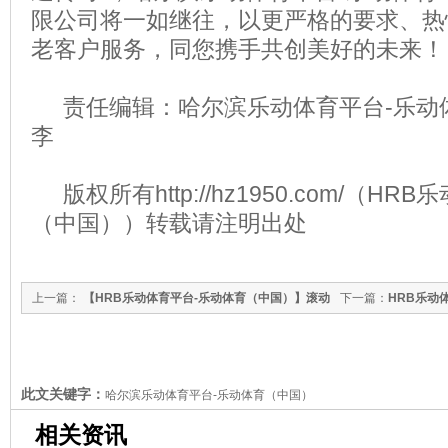
限公司将一如继往，以更严格的要求、热
老客户服务，同您携手共创美好的未来！
责任编辑：哈尔滨乐动体育平台-乐动
李
版权所有http://hz1950.com/（H
（中国））转载请注明出处
上一篇：
【HRB乐动体育平台-乐动体育（中国）】滚动
下一篇：
HRB乐动
乐动体育平台-乐动体育（中国）类型选择应主要考虑哪些因素?
虑哪些因素？
此文关键字：
哈尔滨乐动体育平台-乐动体育（中国）
相关资讯