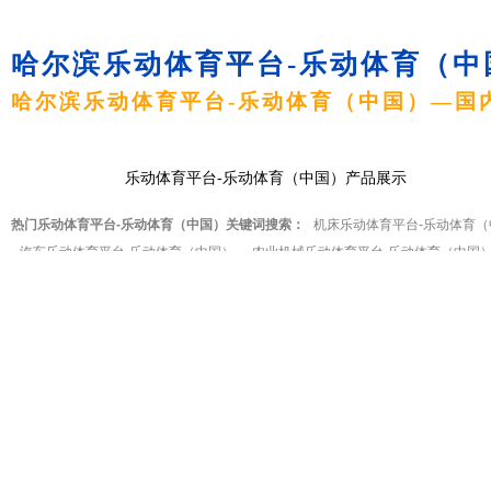
哈尔滨乐动体育平台-乐动体育（中
哈尔滨乐动体育平台-乐动体育（中国）—国
哈轴首页
乐动体育平台-乐动体育（中国）产品展示
乐动体育平台-乐动体育（中国）解决方案
关于哈轴
资质荣
热门乐动体育平台-乐动体育（中国）关键词搜索：
机床乐动体育平台-乐动体育（
汽车乐动体育平台-乐动体育（中国）
农业机械乐动体育平台-乐动体育（中国
乐动体育平台-乐动体育（中国）资讯
乐动体育平台-乐动体育（